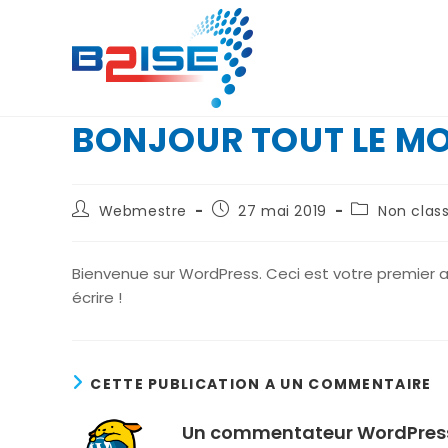
Skip
to
content
BONJOUR TOUT LE MO
Auteur/autrice
Publication
Post
Webmestre
27 mai 2019
Non clas
de
publiée :
category:
la
publication :
Bienvenue sur WordPress. Ceci est votre premier a
écrire !
CETTE PUBLICATION A UN COMMENTAIRE
Un commentateur WordPres