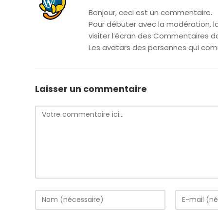
Bonjour, ceci est un commentaire.
Pour débuter avec la modération, l
visiter l’écran des Commentaires d
Les avatars des personnes qui com
Laisser un commentaire
Comment
Enter
Enter
your
your
name
email