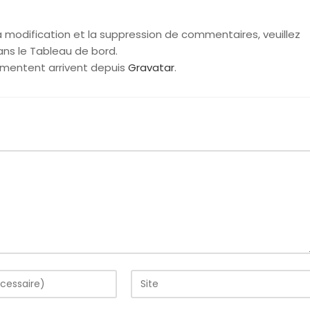
a modification et la suppression de commentaires, veuillez
ans le Tableau de bord.
mentent arrivent depuis
Gravatar
.
Saisir
l’URL
de