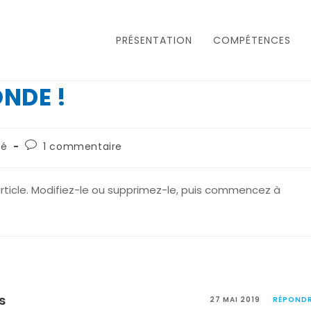
PRÉSENTATION
COMPÉTENCES
NDE !
Commentaires
sé
1 commentaire
de
la
publication :
rticle. Modifiez-le ou supprimez-le, puis commencez à
s
27 MAI 2019
RÉPOND