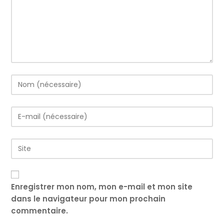
Enter
your
name
Enter
or
your
username
email
to
Saisir
address
comment
l’URL
to
de
comment
votre
site
Enregistrer mon nom, mon e-mail et mon site
(facultatif)
dans le navigateur pour mon prochain
commentaire.