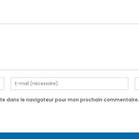
Enter
Sa
your
l’
email
d
ite dans le navigateur pour mon prochain commentaire.
address
vo
to
si
comment
(f