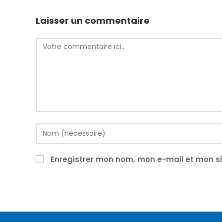
Laisser un commentaire
Comment
Enter
your
name
Enregistrer mon nom, mon e-mail et mon s
or
username
to
comment